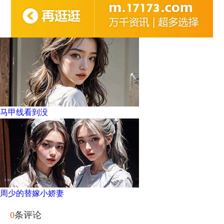
马甲线看到没
周少的替嫁小娇妻
0
条评论