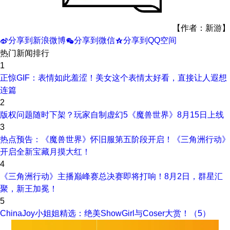
【作者：新游】
分享到新浪微博
分享到微信
分享到QQ空间
t
w
z
热门新闻排行
1
正惊GIF：表情如此羞涩！美女这个表情太好看，直接让人遐想
连篇
2
版权问题随时下架？玩家自制虚幻5《魔兽世界》8月15日上线
3
热点预告：《魔兽世界》怀旧服第五阶段开启！《三角洲行动》
开启全新宝藏月摸大红！
4
《三角洲行动》主播巅峰赛总决赛即将打响！8月2日，群星汇
聚，新王加冕！
5
ChinaJoy小姐姐精选：绝美ShowGirl与Coser大赏！（5）