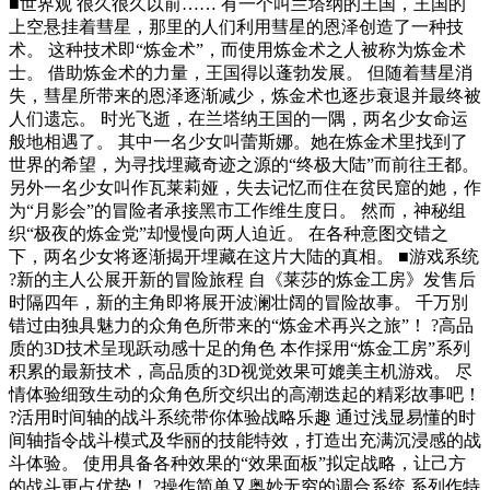
■世界观 很久很久以前…… 有一个叫兰塔纳的王国，王国的
上空悬挂着彗星，那里的人们利用彗星的恩泽创造了一种技
术。 这种技术即“炼金术”，而使用炼金术之人被称为炼金术
士。 借助炼金术的力量，王国得以蓬勃发展。 但随着彗星消
失，彗星所带来的恩泽逐渐减少，炼金术也逐步衰退并最终被
人们遗忘。 时光飞逝，在兰塔纳王国的一隅，两名少女命运
般地相遇了。 其中一名少女叫蕾斯娜。她在炼金术里找到了
世界的希望，为寻找埋藏奇迹之源的“终极大陆”而前往王都。
另外一名少女叫作瓦莱莉娅，失去记忆而住在贫民窟的她，作
为“月影会”的冒险者承接黑市工作维生度日。 然而，神秘组
织“极夜的炼金党”却慢慢向两人迫近。 在各种意图交错之
下，两名少女将逐渐揭开埋藏在这片大陆的真相。 ■游戏系统
?新的主人公展开新的冒险旅程 自《莱莎的炼金工房》发售后
时隔四年，新的主角即将展开波澜壮阔的冒险故事。 千万別
错过由独具魅力的众角色所带来的“炼金术再兴之旅”！ ?高品
质的3D技术呈现跃动感十足的角色 本作採用“炼金工房”系列
积累的最新技术，高品质的3D视觉效果可媲美主机游戏。 尽
情体验细致生动的众角色所交织出的高潮迭起的精彩故事吧！
?活用时间轴的战斗系统带你体验战略乐趣 通过浅显易懂的时
间轴指令战斗模式及华丽的技能特效，打造出充满沉浸感的战
斗体验。 使用具备各种效果的“效果面板”拟定战略，让己方
的战斗更占优势！ ?操作简单又奥妙无穷的调合系统 系列作特