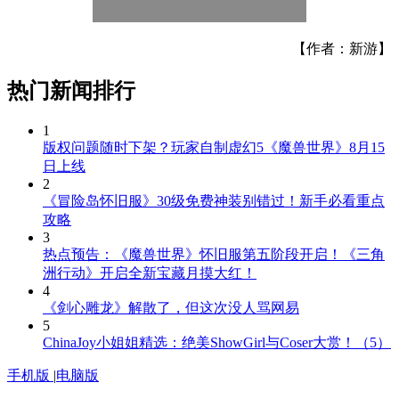
【作者：新游】
热门新闻排行
1
版权问题随时下架？玩家自制虚幻5《魔兽世界》8月15
日上线
2
《冒险岛怀旧服》30级免费神装别错过！新手必看重点
攻略
3
热点预告：《魔兽世界》怀旧服第五阶段开启！《三角
洲行动》开启全新宝藏月摸大红！
4
《剑心雕龙》解散了，但这次没人骂网易
5
ChinaJoy小姐姐精选：绝美ShowGirl与Coser大赏！（5）
手机版
|
电脑版