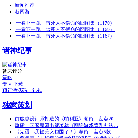
新闻推荐
新网游
一看吓一跳：雷死人不偿命的囧图集（1170）
一看吓一跳：雷死人不偿命的囧图集（1169）
一看吓一跳：雷死人不偿命的囧图集（1167）
诸神纪事
暂未评分
策略
专区
下载
预订激活码、礼包
独家策划
前魔兽设计师打造的《帕利亚》领衔！盘点20…
重磅！国家新闻出版署就《网络游戏管理办法…
《完蛋！我被美女包围了！》领衔！盘点5款…