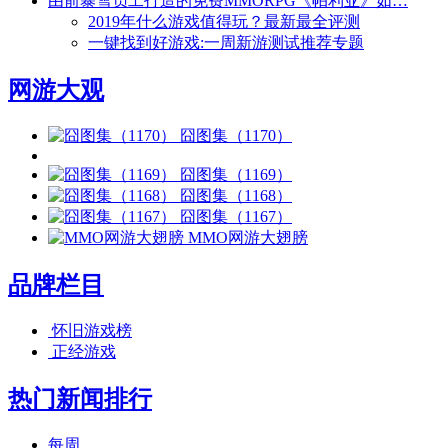
由前暴雪员工打造的免费MMORPG《帕利亚》如…
2019年什么游戏值得玩？最新最全评测
一键找到好游戏:一周新游测试推荐专题
网游大观
囧图集（1170）
囧图集（1169）
囧图集（1168）
囧图集（1167）
MMO网游大翅膀
品牌栏目
怀旧游戏榜
正经游戏
热门新闻排行
每周