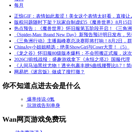
每月
正惊GIF：表情如此羞涩！美女这个表情太好看，直接让
版权问题随时下架？玩家自制虚幻5《魔兽世界》8月15
热点预告：《魔兽世界》怀旧服第五阶段开启！《三角洲
《Spider-Man: Brand New Day》新预告预计明日发
《三角洲行动》主播巅峰赛总决赛即将打响！8月2日，
ChinaJoy小姐姐精选：绝美ShowGirl与Coser大赏！（5）
《龙之谷》怀旧服80级版本爆料：不会照搬正式服，这
2026CJ前线战报：盛趣游戏拿下《永恒之塔2》国服代理
《人间马油黑丝尤物！透光包裹丰腴S曲线腰臀比0.7！
网易把《迷宫饭》做成了搜打撤？
你不知道点进去会是什么
爆率传说·0氪
玩游戏告别单身
Wan网页游戏免费玩