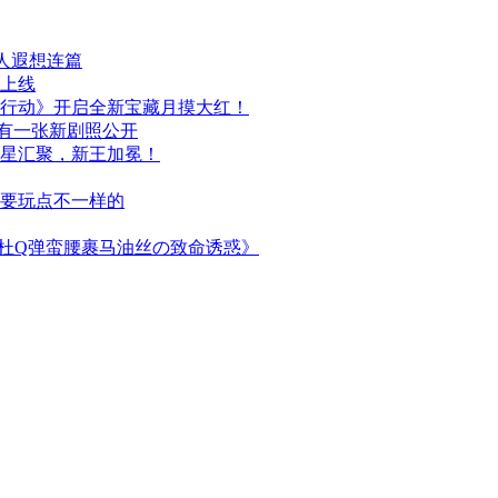
人遐想连篇
日上线
行动》开启全新宝藏月摸大红！
布，另有一张新剧照公开
群星汇聚，新王加冕！
次要玩点不一样的
简杜Q弹蛮腰裹马油丝の致命诱惑》