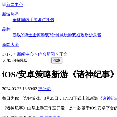
新游热游
全球
国内
手游
盘点
礼包
品牌
游戏X博士
正惊游戏
3分钟试玩
游戏姬攻堡
汐瓜酱
新闻大全
17173
>
新闻中心
>
综合新闻
>
正文
iOS/安卓策略新游《诸神纪事》
2024-03-25 13:59:02
神评论
每日为你，选好游戏。3月25日，17173正式上线新游《
诸神纪
《诸神纪事》由掌上游工作室开发，是一款基于iOS/安卓平台