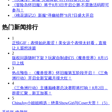
《冒险岛怀旧服》将于8月3日开启公测,不需激活码即可
参与！
《桃花源记2》新服“寻幽拾野”8月7日盛大开启
热门新闻排行
1
正惊GIF：表情如此羞涩！美女这个表情太好看，直接
让人遐想连篇
2
版权问题随时下架？玩家自制虚幻5《魔兽世界》8月15
日上线
3
热点预告：《魔兽世界》怀旧服第五阶段开启！《三角
洲行动》开启全新宝藏月摸大红！
4
《三角洲行动》主播巅峰赛总决赛即将打响！8月2日，
群星汇聚，新王加冕！
5
ChinaJoy小姐姐精选：绝美ShowGirl与Coser大赏！（5）