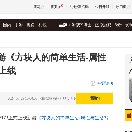
新网游
新页游
礼包/激活码
今日开服
热门页游
国内
手游
盘点
礼包
品牌
游戏X博士
正惊游戏
3分钟试
魔兽
天堂
新游《方块人的简单生活-属性
题上线
王权与
神评论
0
预约
2024-03-29 10:00:00 《饥饿派画家》联动开启
7173正式上线新游《
方块人的简单生活-属性与生活3
》