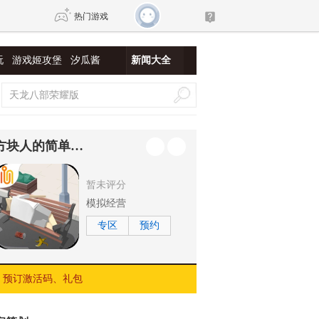
热门游戏
玩
游戏姬攻堡
汐瓜酱
新闻大全
DNF
传奇4
剑网3旗舰版
新天龙八部
方块人的简单生活-属性与生活3
自由
诛仙世界
新仙侠5
暂未评分
模拟经营
专区
预约
预订激活码、礼包