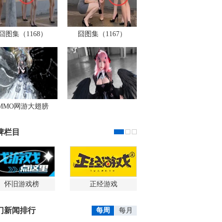
囧图集（1168）
囧图集（1167）
MMO网游大翅膀
牌栏目
怀旧游戏榜
正经游戏
门新闻排行
每周
每月