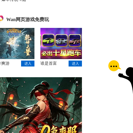
Wan网页游戏免费玩
作爽游
谁是首富
进入
进入
×