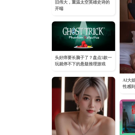
旧伟大，重温太空英雄史诗的
开端
头好痒要长脑子了？盘点5款一
玩就停不下的悬疑推理游戏
AI大
性感到