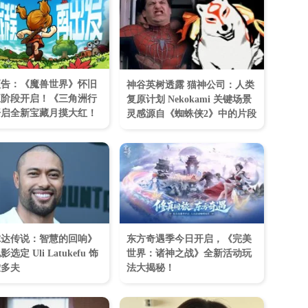
预告：《魔兽世界》怀旧
神谷英树透露 猫神公司：人类
五阶段开启！《三角洲行
复原计划 Nekokami 关键场景
开启全新宝藏月摸大红！
灵感源自《蜘蛛侠2》中的片段
尔达传说：智慧的回响》
东方奇遇季今日开启，《完美
选定 Uli Latukefu 饰
世界：诸神之战》全新活动玩
侬多夫
法大揭秘！