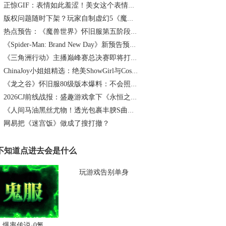
正惊GIF：表情如此羞涩！美女这个表情太好看，直接让人遐想连篇
版权问题随时下架？玩家自制虚幻5《魔兽世界》8月15日上线
热点预告：《魔兽世界》怀旧服第五阶段开启！《三角洲行动》开启全新宝藏月摸大红！
《Spider-Man: Brand New Day》新预告预计明日发布，另有一张新剧照公开
《三角洲行动》主播巅峰赛总决赛即将打响！8月2日，群星汇聚，新王加冕！
ChinaJoy小姐姐精选：绝美ShowGirl与Coser大赏！（5）
《龙之谷》怀旧服80级版本爆料：不会照搬正式服，这次要玩点不一样的
2026CJ前线战报：盛趣游戏拿下《永恒之塔2》国服代理
《人间马油黑丝尤物！透光包裹丰腴S曲线腰臀比0.7！简杜Q弹蛮腰裹马油丝の致命诱惑》
网易把《迷宫饭》做成了搜打撤？
不知道点进去会是什么
玩游戏告别单身
爆率传说·0氪