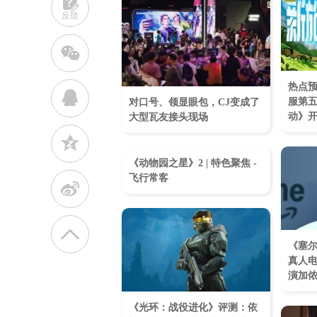
反馈
w
热点
q
服第
对口号、领显眼包，CJ变成了
动》
大型瓦友接头现场
z
《动物园之星》2 | 特色聚焦 -
飞行常客
t
《塞
真人电影
演加
《光环：战役进化》评测：依