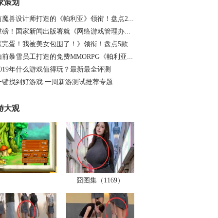
家策划
前魔兽设计师打造的《帕利亚》领衔！盘点20…
重磅！国家新闻出版署就《网络游戏管理办法…
《完蛋！我被美女包围了！》领衔！盘点5款…
由前暴雪员工打造的免费MMORPG《帕利亚》如…
2019年什么游戏值得玩？最新最全评测
一键找到好游戏:一周新游测试推荐专题
游大观
囧图集（1169）