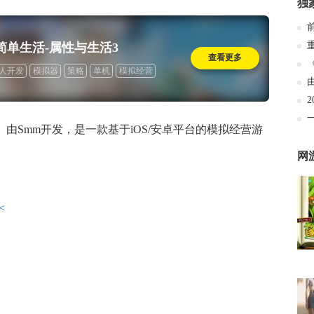
独
简单生活-属性与生活3
查看更多
人开发
模拟器
策略
单机
模拟经营
心好游
装饰&装修
》由Smm开发，是一款基于iOS/安卓平台的模拟经营游
网
<