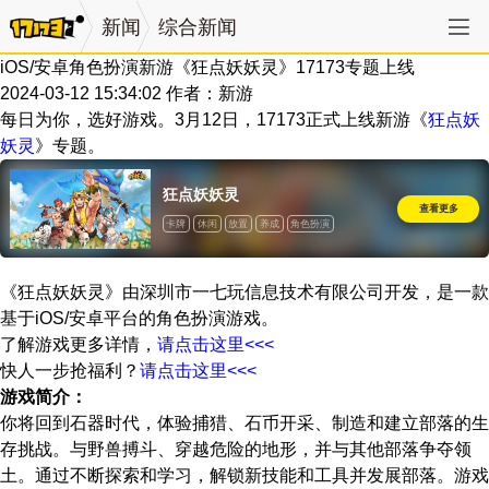
新闻
综合新闻
iOS/安卓角色扮演新游《狂点妖妖灵》17173专题上线
2024-03-12 15:34:02
作者：新游
每日为你，选好游戏。3月12日，17173正式上线新游《
狂点妖
妖灵
》专题。
狂点妖妖灵
查看更多
卡牌
休闲
放置
养成
角色扮演
《狂点妖妖灵》由深圳市一七玩信息技术有限公司开发，是一款
基于iOS/安卓平台的角色扮演游戏。
了解游戏更多详情，
请点击这里<<<
快人一步抢福利？
请点击这里<<<
游戏简介：
你将回到石器时代，体验捕猎、石币开采、制造和建立部落的生
存挑战。与野兽搏斗、穿越危险的地形，并与其他部落争夺领
土。通过不断探索和学习，解锁新技能和工具并发展部落。游戏