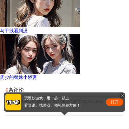
马甲线看到没
周少的替嫁小娇妻
0
条评论
玩硬核游戏，用一起一起上！
评论赢取激活码/周边等奖励！加群了解详情224611913
打开
看资讯、找游戏、领礼包更方便！
发布