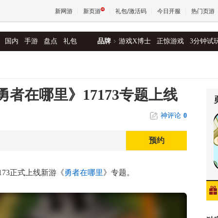
新网游
新页游
礼包/激活码
今日开服
热门页游
国内
手游
盘点
礼包
品牌
游戏X博士
正惊游戏
3分钟试
魔兽
天堂
勇者在哪里》17173专题上线
神评论
0
王权与
预约
173正式上线新游《
勇者在哪里
》专题。