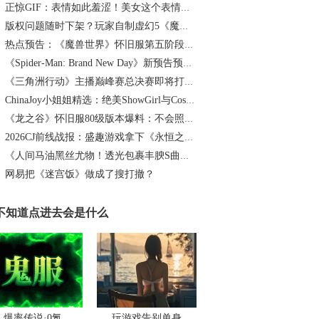
正惊GIF：表情如此羞涩！美女这个表情太好看，直接让人遐想连篇
版权问题随时下架？玩家自制虚幻5《魔兽世界》8月15日上线
热点预告：《魔兽世界》怀旧服第五阶段开启！《三角洲行动》开启全新宝藏月摸大红！
《Spider-Man: Brand New Day》新预告预计明日发布，另有一张新剧照公开
《三角洲行动》主播巅峰赛总决赛即将打响！8月2日，群星汇聚，新王加冕！
ChinaJoy小姐姐精选：绝美ShowGirl与Coser大赏！（5）
《龙之谷》怀旧服80级版本爆料：不会照搬正式服，这次要玩点不一样的
2026CJ前线战报：盛趣游戏拿下《永恒之塔2》国服代理
《人间马油黑丝尤物！透光包裹丰腴S曲线腰臀比0.7！简杜Q弹蛮腰裹马油丝の致命诱惑》
网易把《迷宫饭》做成了搜打撤？
不知道点进去会是什么
爆率传说·0氪
玩游戏告别单身