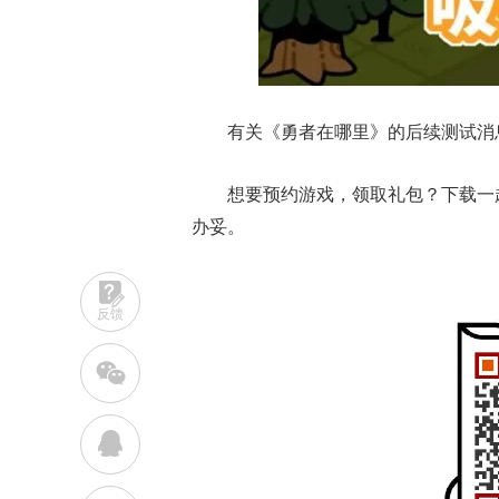
有关
《勇者在哪里》
的后续测试消
想要预约游戏，领取礼包？下载一
办妥。
反馈
w
q