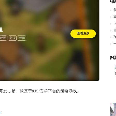
独
里
查看更多
放置
养成
种田
网
发，是一款基于iOS/安卓平台的策略游戏。
<