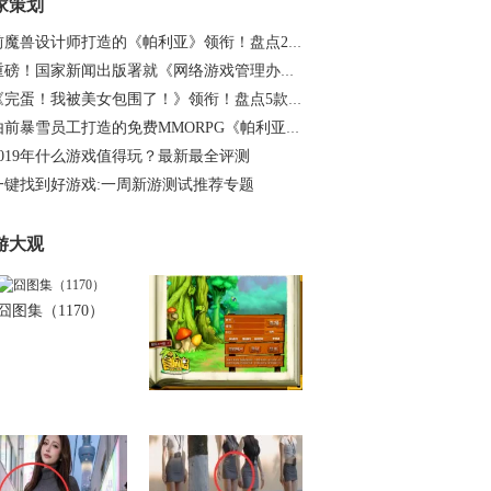
家策划
前魔兽设计师打造的《帕利亚》领衔！盘点20…
重磅！国家新闻出版署就《网络游戏管理办法…
《完蛋！我被美女包围了！》领衔！盘点5款…
由前暴雪员工打造的免费MMORPG《帕利亚》如…
2019年什么游戏值得玩？最新最全评测
一键找到好游戏:一周新游测试推荐专题
游大观
囧图集（1170）