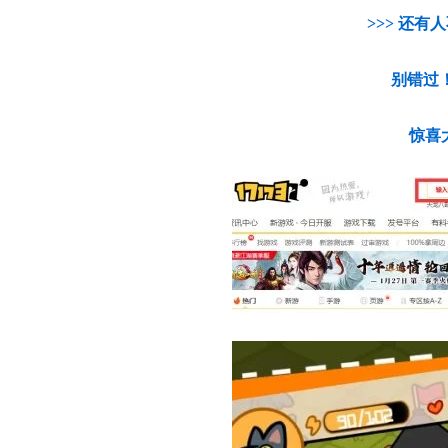
>>> 还有
别错过！点击
惊喜