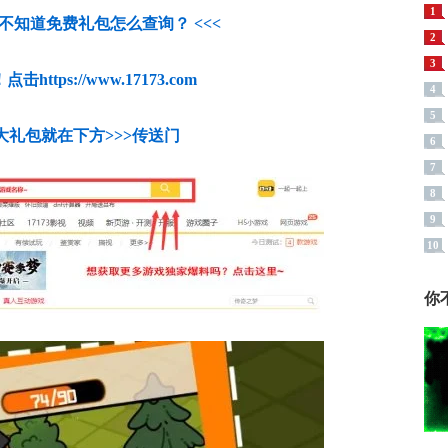
1
人不知道免费礼包怎么查询？ <<<
2
3
https://www.17173.com
4
5
大礼包就在下方>>>传送门
6
7
8
9
10
你