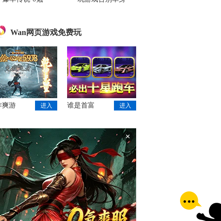
Wan网页游戏免费玩
作爽游
谁是首富
进入
进入
×