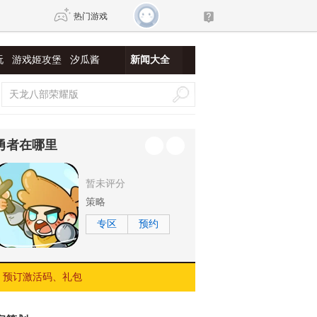
热门游戏
玩
游戏姬攻堡
汐瓜酱
新闻大全
DNF
传奇4
剑网3旗舰版
新天龙八部
勇者在哪里
自由
诛仙世界
新仙侠5
暂未评分
策略
专区
预约
预订激活码、礼包