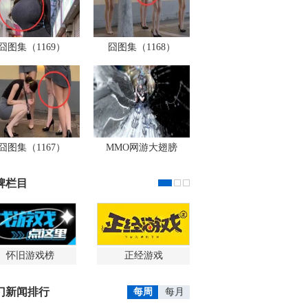
囧图集（1169）
囧图集（1168）
囧图集（1167）
MMO网游大翅膀
牌栏目
怀旧游戏榜
正经游戏
门新闻排行
每周
每月