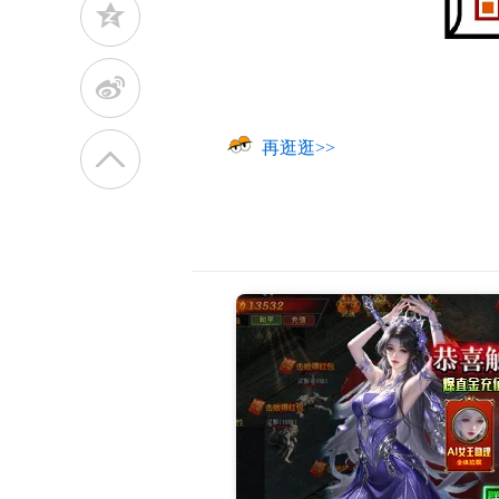
z
t
再逛逛>>