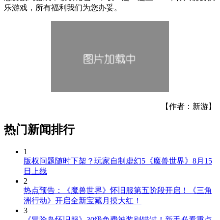
乐游戏，所有福利我们为您办妥。
【作者：新游】
热门新闻排行
1
版权问题随时下架？玩家自制虚幻5《魔兽世界》8月15
日上线
2
热点预告：《魔兽世界》怀旧服第五阶段开启！《三角
洲行动》开启全新宝藏月摸大红！
3
《冒险岛怀旧服》30级免费神装别错过！新手必看重点