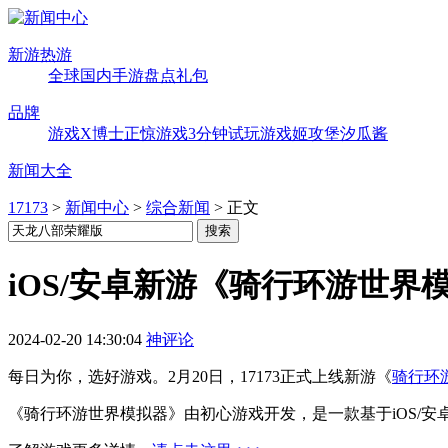
新游热游
全球
国内
手游
盘点
礼包
品牌
游戏X博士
正惊游戏
3分钟试玩
游戏姬攻堡
汐瓜酱
新闻大全
17173
>
新闻中心
>
综合新闻
>
正文
iOS/安卓新游《骑行环游世界模
2024-02-20 14:30:04
神评论
每日为你，选好游戏。2月20日，17173正式上线新游《
骑行环
《骑行环游世界模拟器》由初心游戏开发，是一款基于iOS/安