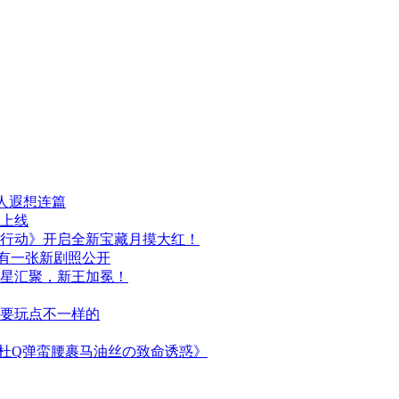
人遐想连篇
日上线
行动》开启全新宝藏月摸大红！
布，另有一张新剧照公开
群星汇聚，新王加冕！
次要玩点不一样的
简杜Q弹蛮腰裹马油丝の致命诱惑》