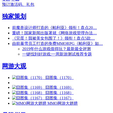
预订激活码、礼包
独家策划
前魔兽设计师打造的《帕利亚》领衔！盘点20…
重磅！国家新闻出版署就《网络游戏管理办法…
《完蛋！我被美女包围了！》领衔！盘点5款…
由前暴雪员工打造的免费MMORPG《帕利亚》如…
2019年什么游戏值得玩？最新最全评测
一键找到好游戏:一周新游测试推荐专题
网游大观
囧图集（1170）
囧图集（1169）
囧图集（1168）
囧图集（1167）
MMO网游大翅膀