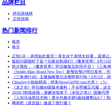
品牌栏目
怀旧游戏榜
正经游戏
热门新闻排行
每周
每月
正惊GIF：表情如此羞涩！美女这个表情太好看，直接让
版权问题随时下架？玩家自制虚幻5《魔兽世界》8月15
热点预告：《魔兽世界》怀旧服第五阶段开启！《三角洲
《Spider-Man: Brand New Day》新预告预计明日发
《三角洲行动》主播巅峰赛总决赛即将打响！8月2日，
ChinaJoy小姐姐精选：绝美ShowGirl与Coser大赏！（5）
《龙之谷》怀旧服80级版本爆料：不会照搬正式服，这
2026CJ前线战报：盛趣游戏拿下《永恒之塔2》国服代理
《人间马油黑丝尤物！透光包裹丰腴S曲线腰臀比0.7！
网易把《迷宫饭》做成了搜打撤？