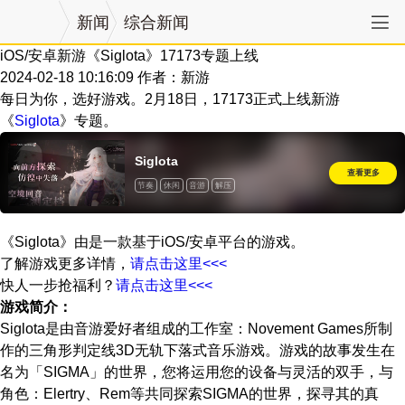
新闻
综合新闻
iOS/安卓新游《Siglota》17173专题上线
2024-02-18 10:16:09
作者：新游
每日为你，选好游戏。2月18日，17173正式上线新游
《
Siglota
》专题。
Siglota
查看更多
节奏
休闲
音游
解压
《Siglota》由是一款基于iOS/安卓平台的游戏。
了解游戏更多详情，
请点击这里<<<
快人一步抢福利？
请点击这里<<<
游戏简介：
Siglota是由音游爱好者组成的工作室：Novement Games所制
作的三角形判定线3D无轨下落式音乐游戏。游戏的故事发生在
名为「SIGMA」的世界，您将运用您的设备与灵活的双手，与
角色：Elertry、Rem等共同探索SIGMA的世界，探寻其的真