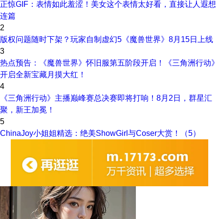
正惊GIF：表情如此羞涩！美女这个表情太好看，直接让人遐想
连篇
2
版权问题随时下架？玩家自制虚幻5《魔兽世界》8月15日上线
3
热点预告：《魔兽世界》怀旧服第五阶段开启！《三角洲行动》
开启全新宝藏月摸大红！
4
《三角洲行动》主播巅峰赛总决赛即将打响！8月2日，群星汇
聚，新王加冕！
5
ChinaJoy小姐姐精选：绝美ShowGirl与Coser大赏！（5）