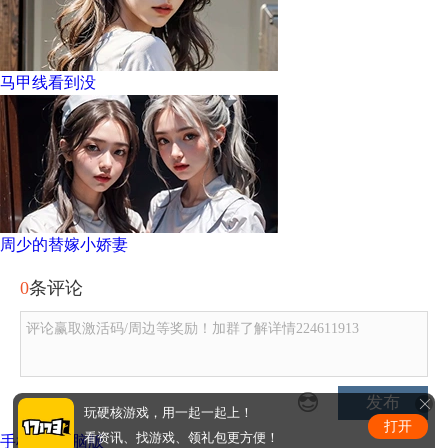
马甲线看到没
周少的替嫁小娇妻
0
条评论
评论赢取激活码/周边等奖励！加群了解详情224611913
发布
玩硬核游戏，用一起一起上！
打开
看资讯、找游戏、领礼包更方便！
手机版
|
电脑版