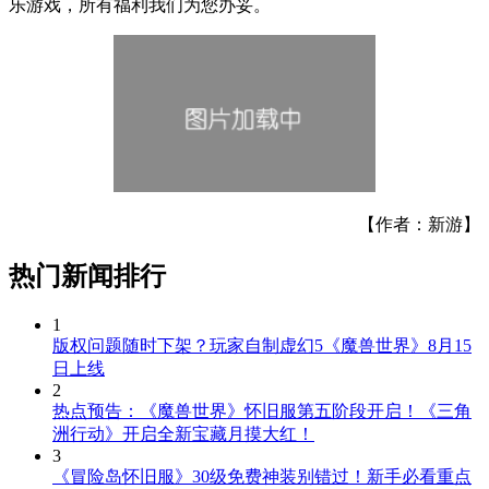
乐游戏，所有福利我们为您办妥。
【作者：新游】
热门新闻排行
1
版权问题随时下架？玩家自制虚幻5《魔兽世界》8月15
日上线
2
热点预告：《魔兽世界》怀旧服第五阶段开启！《三角
洲行动》开启全新宝藏月摸大红！
3
《冒险岛怀旧服》30级免费神装别错过！新手必看重点