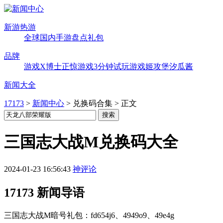
新游热游
全球
国内
手游
盘点
礼包
品牌
游戏X博士
正惊游戏
3分钟试玩
游戏姬攻堡
汐瓜酱
新闻大全
17173
>
新闻中心
>
兑换码合集
>
正文
三国志大战M兑换码大全
2024-01-23 16:56:43
神评论
17173 新闻导语
三国志大战M暗号礼包：fd654j6、4949o9、49e4g