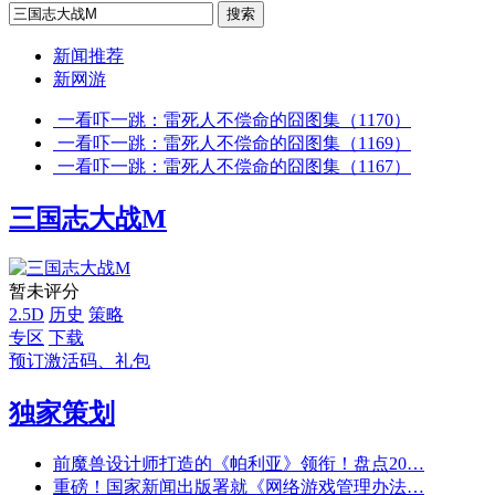
新闻推荐
新网游
一看吓一跳：雷死人不偿命的囧图集（1170）
一看吓一跳：雷死人不偿命的囧图集（1169）
一看吓一跳：雷死人不偿命的囧图集（1167）
三国志大战M
暂未评分
2.5D
历史
策略
专区
下载
预订激活码、礼包
独家策划
前魔兽设计师打造的《帕利亚》领衔！盘点20…
重磅！国家新闻出版署就《网络游戏管理办法…