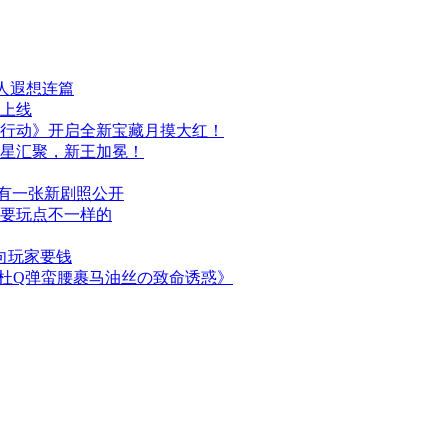
人遐想连篇
日上线
行动》开启全新宝藏月摸大红！
群星汇聚，新王加冕！
布，另有一张新剧照公开
次要玩点不一样的
向玩家要钱
简杜Q弹蛮腰裹马油丝の致命诱惑》