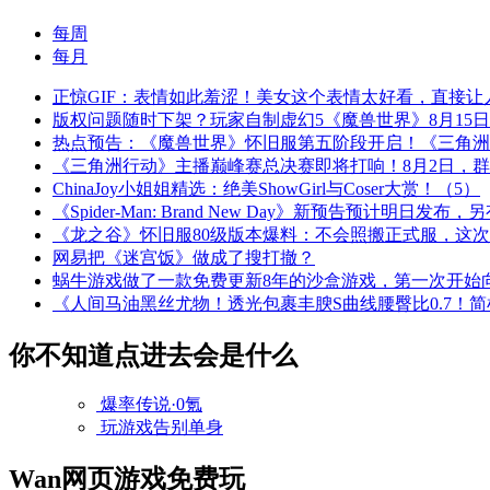
每周
每月
正惊GIF：表情如此羞涩！美女这个表情太好看，直接让
版权问题随时下架？玩家自制虚幻5《魔兽世界》8月15
热点预告：《魔兽世界》怀旧服第五阶段开启！《三角洲
《三角洲行动》主播巅峰赛总决赛即将打响！8月2日，
ChinaJoy小姐姐精选：绝美ShowGirl与Coser大赏！（5）
《Spider-Man: Brand New Day》新预告预计明日发
《龙之谷》怀旧服80级版本爆料：不会照搬正式服，这
网易把《迷宫饭》做成了搜打撤？
蜗牛游戏做了一款免费更新8年的沙盒游戏，第一次开始
《人间马油黑丝尤物！透光包裹丰腴S曲线腰臀比0.7！
你不知道点进去会是什么
爆率传说·0氪
玩游戏告别单身
Wan网页游戏免费玩