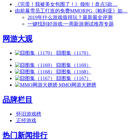
《完蛋！我被美女包围了！》领衔！盘点5款…
由前暴雪员工打造的免费MMORPG《帕利亚》如…
2019年什么游戏值得玩？最新最全评测
一键找到好游戏:一周新游测试推荐专题
网游大观
囧图集（1170）
囧图集（1169）
囧图集（1168）
囧图集（1167）
MMO网游大翅膀
品牌栏目
怀旧游戏榜
正经游戏
热门新闻排行