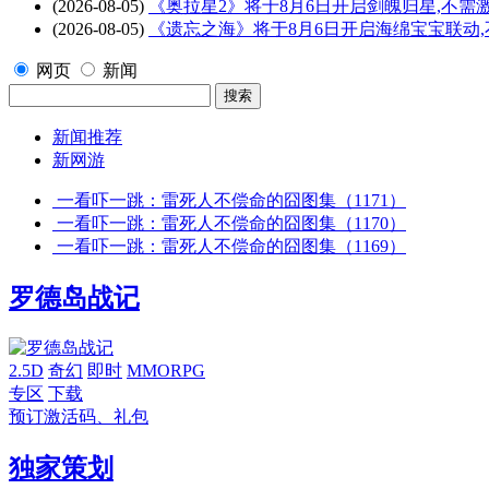
(2026-08-05)
《奥拉星2》将于8月6日开启剑魄归星,不需
(2026-08-05)
《遗忘之海》将于8月6日开启海绵宝宝联动
网页
新闻
新闻推荐
新网游
一看吓一跳：雷死人不偿命的囧图集（1171）
一看吓一跳：雷死人不偿命的囧图集（1170）
一看吓一跳：雷死人不偿命的囧图集（1169）
罗德岛战记
2.5D
奇幻
即时
MMORPG
专区
下载
预订激活码、礼包
独家策划