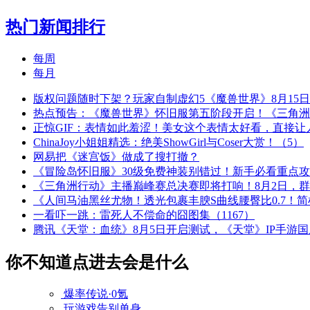
热门新闻排行
每周
每月
版权问题随时下架？玩家自制虚幻5《魔兽世界》8月15
热点预告：《魔兽世界》怀旧服第五阶段开启！《三角洲
正惊GIF：表情如此羞涩！美女这个表情太好看，直接让
ChinaJoy小姐姐精选：绝美ShowGirl与Coser大赏！（5）
网易把《迷宫饭》做成了搜打撤？
《冒险岛怀旧服》30级免费神装别错过！新手必看重点
《三角洲行动》主播巅峰赛总决赛即将打响！8月2日，
《人间马油黑丝尤物！透光包裹丰腴S曲线腰臀比0.7！
一看吓一跳：雷死人不偿命的囧图集（1167）
腾讯《天堂：血统》8月5日开启测试，《天堂》IP手游
你不知道点进去会是什么
爆率传说·0氪
玩游戏告别单身