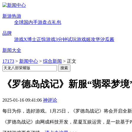
新游热游
全球
国内
手游
盘点
礼包
品牌
游戏X博士
正惊游戏
3分钟试玩
游戏姬攻堡
汐瓜酱
新闻大全
17173
>
新闻中心
>
综合新闻
>
正文
《罗德岛战记》新服“翡翠梦境”
2025-01-16 09:41:06
神评论
每日为你，选好游戏。1月25日，《罗德岛战记》将会开启全新
《罗德岛战记》由网成科技开发，星凝互娱运营，是一款基于PC