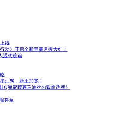
日上线
行动》开启全新宝藏月摸大红！
人遐想连篇
攻略
群星汇聚，新王加冕！
简杜Q弹蛮腰裹马油丝の致命诱惑》
国服将至