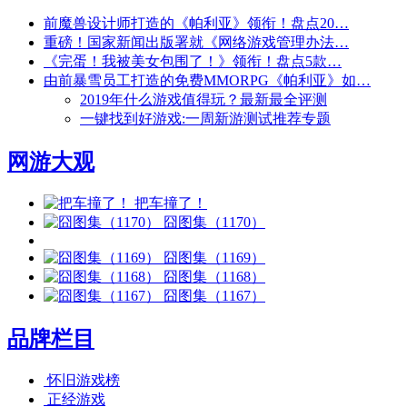
前魔兽设计师打造的《帕利亚》领衔！盘点20…
重磅！国家新闻出版署就《网络游戏管理办法…
《完蛋！我被美女包围了！》领衔！盘点5款…
由前暴雪员工打造的免费MMORPG《帕利亚》如…
2019年什么游戏值得玩？最新最全评测
一键找到好游戏:一周新游测试推荐专题
网游大观
把车撞了！
囧图集（1170）
囧图集（1169）
囧图集（1168）
囧图集（1167）
品牌栏目
怀旧游戏榜
正经游戏