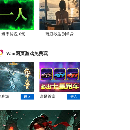
爆率传说·0氪
玩游戏告别单身
Wan网页游戏免费玩
作爽游
谁是首富
进入
进入
×