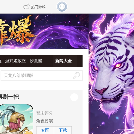
热门游戏
DNF
传奇4
剑网3旗舰版
新天龙八部
玩
游戏姬攻堡
汐瓜酱
新闻大全
自由
诛仙世界
新仙侠5
再刷一把
暂未评分
角色扮演
专区
下载