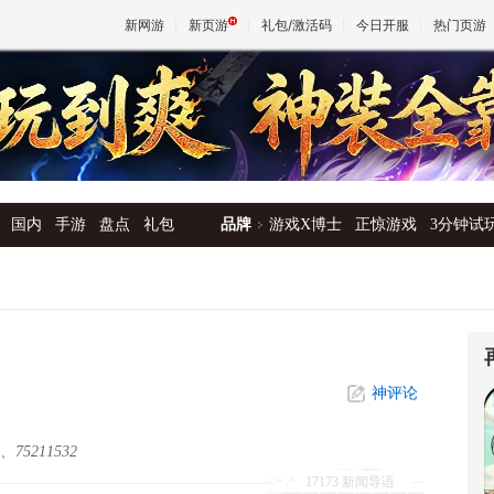
新网游
新页游
礼包/激活码
今日开服
热门页游
魔兽
天堂
国内
手游
盘点
礼包
品牌
游戏X博士
正惊游戏
3分钟试
王权与
神评论
、75211532
17173 新闻导语