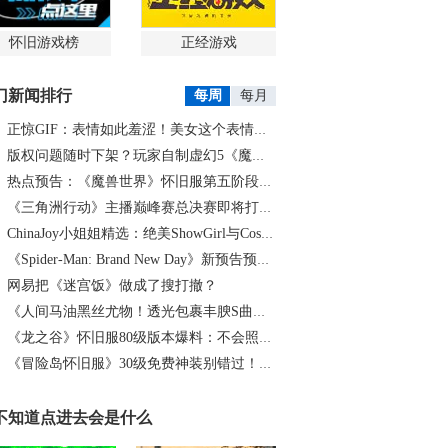
怀旧游戏榜
正经游戏
门新闻排行
每周
每月
正惊GIF：表情如此羞涩！美女这个表情太好看，直接让人遐想连篇
版权问题随时下架？玩家自制虚幻5《魔兽世界》8月15日上线
热点预告：《魔兽世界》怀旧服第五阶段开启！《三角洲行动》开启全新宝藏月摸大红！
《三角洲行动》主播巅峰赛总决赛即将打响！8月2日，群星汇聚，新王加冕！
ChinaJoy小姐姐精选：绝美ShowGirl与Coser大赏！（5）
《Spider-Man: Brand New Day》新预告预计明日发布，另有一张新剧照公开
网易把《迷宫饭》做成了搜打撤？
《人间马油黑丝尤物！透光包裹丰腴S曲线腰臀比0.7！简杜Q弹蛮腰裹马油丝の致命诱惑》
《龙之谷》怀旧服80级版本爆料：不会照搬正式服，这次要玩点不一样的
《冒险岛怀旧服》30级免费神装别错过！新手必看重点攻略
不知道点进去会是什么