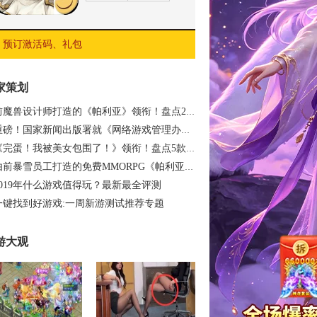
预订激活码、礼包
家策划
前魔兽设计师打造的《帕利亚》领衔！盘点20…
重磅！国家新闻出版署就《网络游戏管理办法…
《完蛋！我被美女包围了！》领衔！盘点5款…
由前暴雪员工打造的免费MMORPG《帕利亚》如…
2019年什么游戏值得玩？最新最全评测
一键找到好游戏:一周新游测试推荐专题
游大观