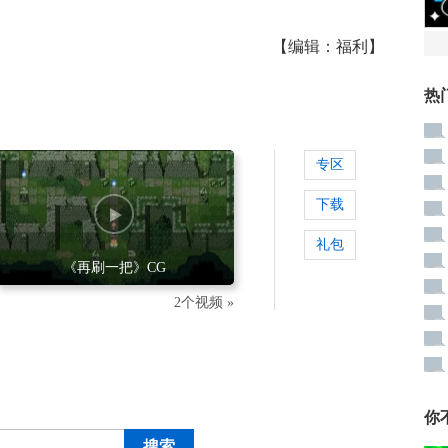
【编辑：福利】
热
专区
下载
礼包
《再刷一把》CG
2个视频 »
你