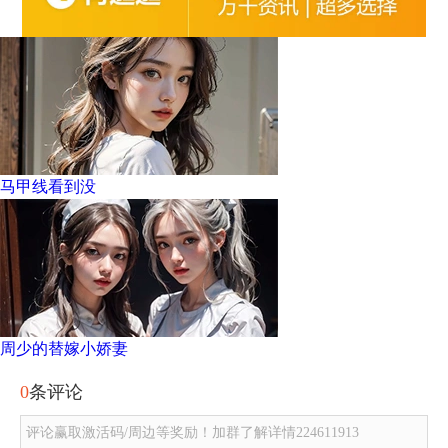
马甲线看到没
周少的替嫁小娇妻
0
条评论
评论赢取激活码/周边等奖励！加群了解详情224611913