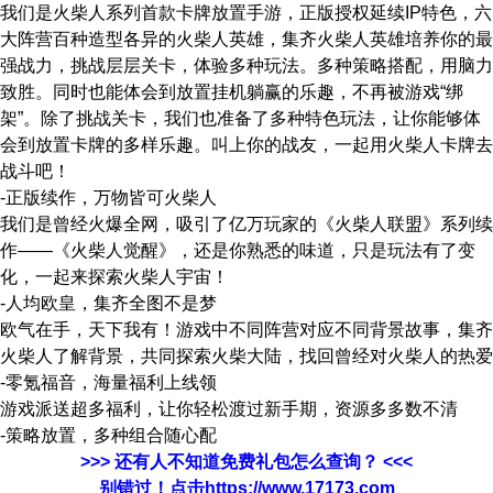
我们是火柴人系列首款卡牌放置手游，正版授权延续IP特色，六
大阵营百种造型各异的火柴人英雄，集齐火柴人英雄培养你的最
强战力，挑战层层关卡，体验多种玩法。多种策略搭配，用脑力
致胜。同时也能体会到放置挂机躺赢的乐趣，不再被游戏“绑
架”。除了挑战关卡，我们也准备了多种特色玩法，让你能够体
会到放置卡牌的多样乐趣。叫上你的战友，一起用火柴人卡牌去
战斗吧！
-正版续作，万物皆可火柴人
我们是曾经火爆全网，吸引了亿万玩家的《火柴人联盟》系列续
作——《火柴人觉醒》，还是你熟悉的味道，只是玩法有了变
化，一起来探索火柴人宇宙！
-人均欧皇，集齐全图不是梦
欧气在手，天下我有！游戏中不同阵营对应不同背景故事，集齐
火柴人了解背景，共同探索火柴大陆，找回曾经对火柴人的热爱
-零氪福音，海量福利上线领
游戏派送超多福利，让你轻松渡过新手期，资源多多数不清
-策略放置，多种组合随心配
>>> 还有人不知道免费礼包怎么查询？ <<<
别错过！点击https://www.17173.com