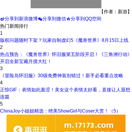
【作者：新游】
分享到新浪微博
分享到微信
分享到QQ空间
t
w
z
热门新闻排行
1
版权问题随时下架？玩家自制虚幻5《魔兽世界》8月15日上线
2
热点预告：《魔兽世界》怀旧服第五阶段开启！《三角洲行动》
开启全新宝藏月摸大红！
3
《冒险岛怀旧服》30级免费神装别错过！新手必看重点攻略
4
正惊GIF：表情如此羞涩！美女这个表情太好看，直接让人遐想
连篇
5
ChinaJoy小姐姐精选：绝美ShowGirl与Coser大赏！（5）