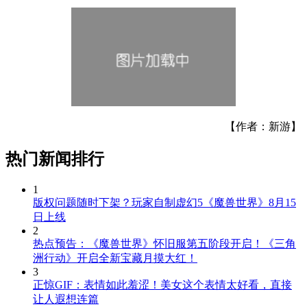
【作者：新游】
热门新闻排行
1
版权问题随时下架？玩家自制虚幻5《魔兽世界》8月15
日上线
2
热点预告：《魔兽世界》怀旧服第五阶段开启！《三角
洲行动》开启全新宝藏月摸大红！
3
正惊GIF：表情如此羞涩！美女这个表情太好看，直接
让人遐想连篇