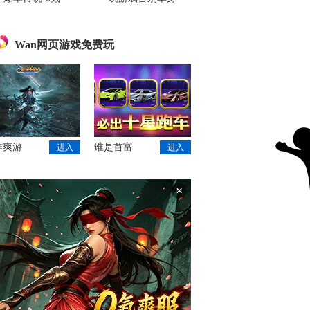
Wan网页游戏免费玩
作爽游
谁是首富
进入
进入
×