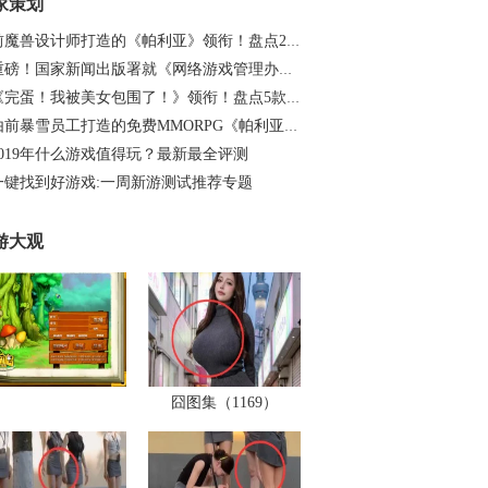
家策划
前魔兽设计师打造的《帕利亚》领衔！盘点20…
重磅！国家新闻出版署就《网络游戏管理办法…
《完蛋！我被美女包围了！》领衔！盘点5款…
由前暴雪员工打造的免费MMORPG《帕利亚》如…
2019年什么游戏值得玩？最新最全评测
一键找到好游戏:一周新游测试推荐专题
游大观
囧图集（1169）