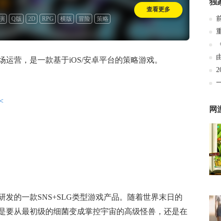
独
查看更多
演
Q版
2D
RPG
横版
冒险
策略
运营，是一款基于iOS/安卓平台的策略游戏。
<
网
发的一款SNS+SLG类型游戏产品。随着世界末日的
是要从最初级的细菌变成掌控宇宙的高级怪兽，还是在