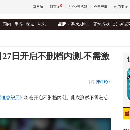
新网游
新页游
礼包/激活码
今日开服
热门页游
国内
手游
盘点
礼包
品牌
游戏X博士
正惊游戏
3分钟试
魔兽
天堂
27日开启不删档内测,不需激
王权与
神评论
0
《怪兽纪元》
将会开启不删档内测。此次测试不需激活