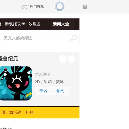
热门游戏
玩
游戏姬攻堡
汐瓜酱
新闻大全
DNF
传奇4
剑网3旗舰版
新天龙八部
怪兽纪元
自由
诛仙世界
新仙侠5
暂未评分
2D
科幻
策略
专区
预约
预订激活码、礼包