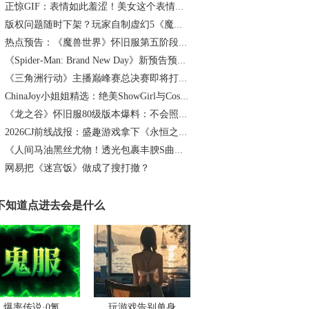
正惊GIF：表情如此羞涩！美女这个表情太好看，直接让人遐想连篇
版权问题随时下架？玩家自制虚幻5《魔兽世界》8月15日上线
热点预告：《魔兽世界》怀旧服第五阶段开启！《三角洲行动》开启全新宝藏月摸大红！
《Spider-Man: Brand New Day》新预告预计明日发布，另有一张新剧照公开
《三角洲行动》主播巅峰赛总决赛即将打响！8月2日，群星汇聚，新王加冕！
ChinaJoy小姐姐精选：绝美ShowGirl与Coser大赏！（5）
《龙之谷》怀旧服80级版本爆料：不会照搬正式服，这次要玩点不一样的
2026CJ前线战报：盛趣游戏拿下《永恒之塔2》国服代理
《人间马油黑丝尤物！透光包裹丰腴S曲线腰臀比0.7！简杜Q弹蛮腰裹马油丝の致命诱惑》
网易把《迷宫饭》做成了搜打撤？
不知道点进去会是什么
爆率传说·0氪
玩游戏告别单身