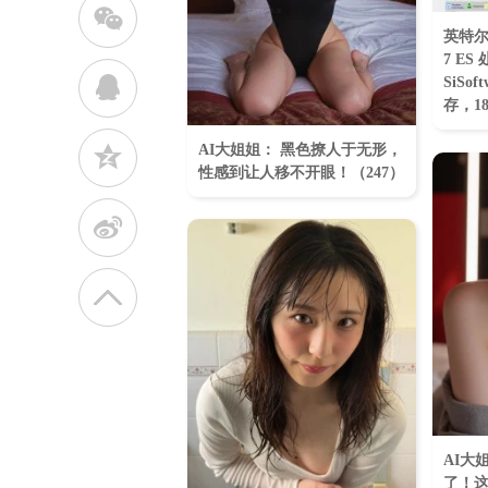
w
英特尔 
7 E
q
SiSof
存，1
z
AI大姐姐： 黑色撩人于无形，
性感到让人移不开眼！​（247）
t
AI大
了！