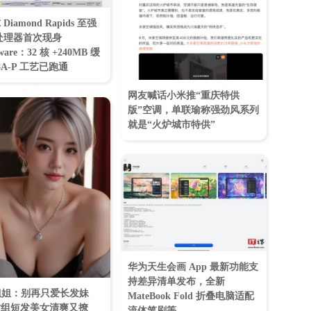
Diamond Rapids 至强
S 处理器首次现身
tware：32 核 +240MB 缓
8A-P 工艺已跑通
网友喊话小米推“重庆特供
版”空调，单联瑜称强劲风系列
就是“火炉城市特供”
华为天生会画 App 最新功能支
持差异清单发布，全新
姐姐：别再只爱长发妹
MateBook Fold 折叠电脑适配
这组短发美女清爽又撩
流体笔刷等