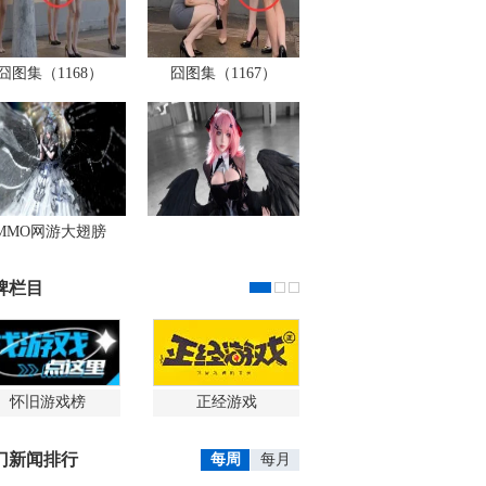
囧图集（1168）
囧图集（1167）
MMO网游大翅膀
牌栏目
怀旧游戏榜
正经游戏
门新闻排行
每周
每月