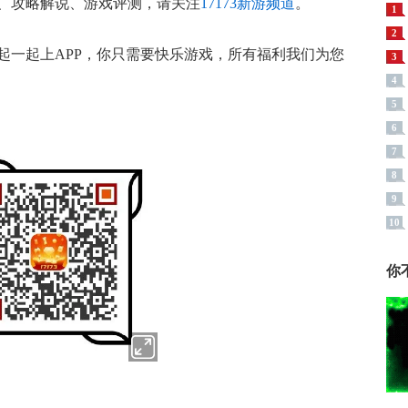
、攻略解说、游戏评测，请关注
17173新游频道
。
1
2
起一起上APP，你只需要快乐游戏，所有福利我们为您
3
4
5
6
7
8
9
10
你