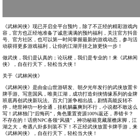
《武林闲侠》现已开启全平台预约，除了不正经的精彩游戏内
容，官方也正经地准备了诚意满满的预约福利，关注官方抖音
号、官方社区，也可以第一时间掌握最新的游戏动态，参与活
动获得更多游戏福利，让你的江湖开挂之旅更快一步！
做武侠，我们是认真的；论玩梗，我们是专业的！来《武林闲
侠》，自在行天下，轻松当大侠！
关于《武林闲侠》
《武林闲侠》是由金山世游研发、朝夕光年发行的武侠放置卡
牌手游。写意国风，唯美江湖，成功打造剑侠情缘系列的金牌
班底再创武侠新玩法。百大门派争相出战，剧情高能反转不
停，绝世神功一秒全通，挂机躺赢爽到不行，小说都不敢这么
写！武林独门“后悔药”，角色重置资源100%返还，养错卡？
不存在的！话痨NPC各领“风骚”，神功秘籍竟藏屋檐床脚，江
湖之大，奇遇八卦多到装不下！不正经武侠放置卡牌手游，来
《武林闲侠》，自在行天下，轻松当大侠！