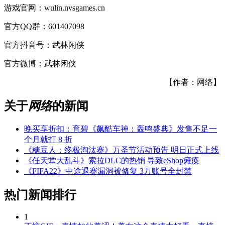
游戏官网：wulin.nvsgames.cn
官方QQ群：601407098
官方抖音号：武林闲侠
官方微博：武林闲侠
【作者：网络】
关于
网络
的新闻
晚买享折扣：育碧《飙酷车神：轰鸣盛典》发售不足一
个月就打 8 折
《糖豆人：终极淘汰赛》万圣节活动预告 明日正式上线
《任天堂大乱斗》索拉DLC的热销 导致eShop瘫痪
《FIFA22》中途退赛漏洞被修复 3万账号全封禁
热门新闻排行
1