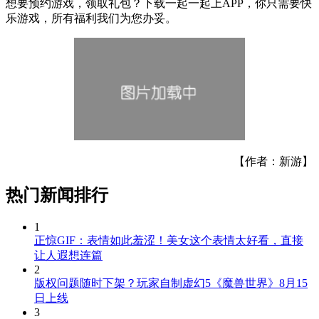
想要预约游戏，领取礼包？下载一起一起上APP，你只需要快
乐游戏，所有福利我们为您办妥。
【作者：新游】
热门新闻排行
1
正惊GIF：表情如此羞涩！美女这个表情太好看，直接
让人遐想连篇
2
版权问题随时下架？玩家自制虚幻5《魔兽世界》8月15
日上线
3