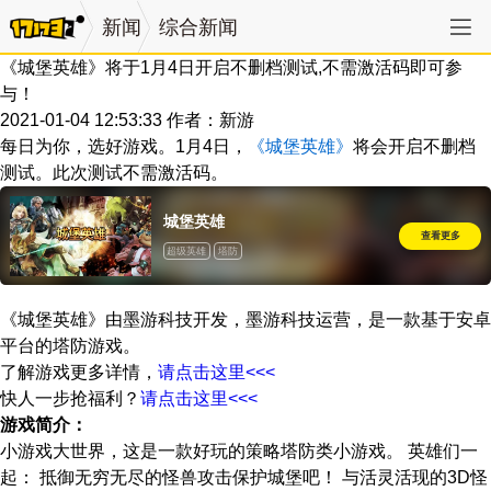
新闻
综合新闻
《城堡英雄》将于1月4日开启不删档测试,不需激活码即可参
与！
2021-01-04 12:53:33
作者：新游
每日为你，选好游戏。1月4日，
《城堡英雄》
将会开启不删档
测试。此次测试不需激活码。
城堡英雄
查看更多
超级英雄
塔防
战争、策略、奇幻、SLG、Q版、英雄
《城堡英雄》由墨游科技开发，墨游科技运营，是一款基于安卓
平台的塔防游戏。
了解游戏更多详情，
请点击这里<<<
快人一步抢福利？
请点击这里<<<
游戏简介：
小游戏大世界，这是一款好玩的策略塔防类小游戏。 英雄们一
起： 抵御无穷无尽的怪兽攻击保护城堡吧！ 与活灵活现的3D怪