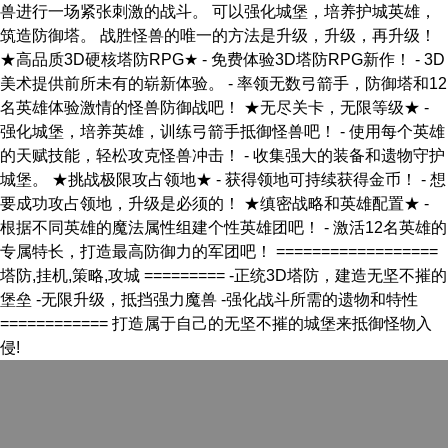
兽进行一场紧张刺激的战斗。 可以强化城堡，培养护城英雄，
筑造防御塔。 战胜怪兽的唯一的方法是升级，升级，再升级！
★高品质3D硬核塔防RPG★ - 免费体验3D塔防RPG新作！ - 3D
美术提供前所未有的崭新体验。 - 率领无数弓箭手，防御塔和12
名英雄体验激情的怪兽防御战吧！ ★无尽关卡，无限等级★ -
强化城堡，培养英雄，训练弓箭手抵御怪兽吧！ - 使用每个英雄
的天赋技能，轻松攻克怪兽冲击！ - 收集强大的装备和遗物守护
城堡。 ★挑战极限攻占领地★ - 获得领地可持续获得金币！ - 想
要成功攻占领地，升级是必须的！ ★缜密战略和英雄配置★ -
根据不同英雄的魔法属性组建个性英雄团吧！ - 激活12名英雄的
专属特长，打造最高防御力的军团吧！ ==================
塔防,挂机,策略,攻城 ========= -正统3D塔防，建造无坚不摧的
堡垒 -无限升级，抵挡强力魔兽 -强化战斗所需的遗物和特性
============ 打造属于自己的无坚不摧的城堡来抵御怪物入
侵!